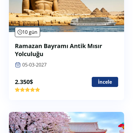
10 gün
Ramazan Bayramı Antik Mısır
Yolculuğu
05-03-2027
2.350
$
İncele
'
1