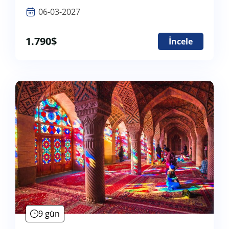
06-03-2027
1.790
$
İncele
9 gün