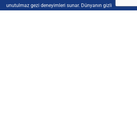
unutulmaz gezi deneyimleri sunar. Dünyanın gizli
köşelerini keşfetmek için bize katılın.
Kurumsal
Hakkımızda
İletişim
Müşteri Hizmetleri
Site Kullanım Koşulları
Kişisel Verilerin Korunması