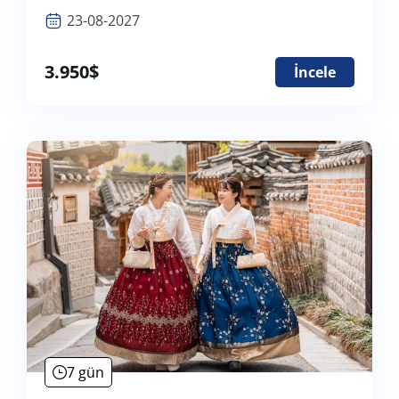
23-08-2027
3.950
$
İncele
7 gün