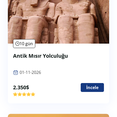
10 gün
Antik Mısır Yolculuğu
01-11-2026
2.350
$
İncele
'
2