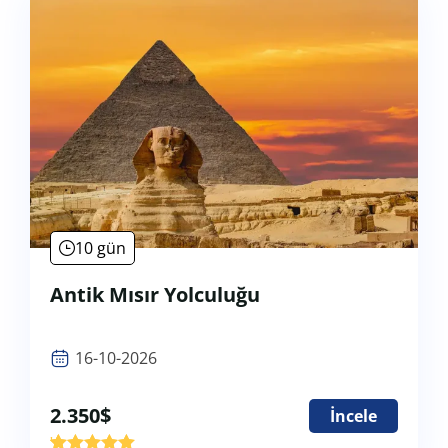
10 gün
Antik Mısır Yolculuğu
16-10-2026
2.350
$
İncele
'