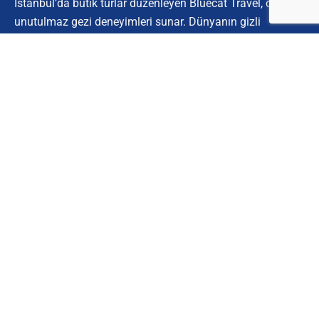
İstanbul’da butik turlar düzenleyen Bluecat Travel, özel ve
unutulmaz gezi deneyimleri sunar. Dünyanın gizli
köşelerini keşfetmek için bize katılın.
Kurumsal
Hakkımızda
İletişim
Müşteri Hizmetleri
Site Kullanım Koşulları