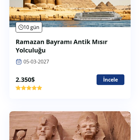
10 gün
Ramazan Bayramı Antik Mısır
Yolculuğu
05-03-2027
2.350
$
İncele
'
1