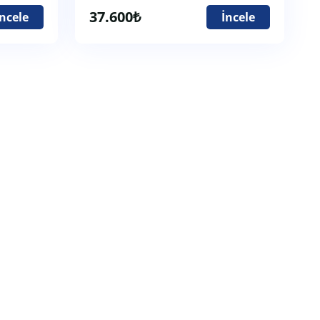
37.600
₺
İncele
İncele