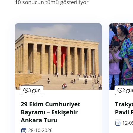
10 sonucun tümü gösteriliyor
3 gün
2 gü
29 Ekim Cumhuriyet
Traky
Bayramı – Eskişehir
Pavli 
Ankara Turu
12-0
28-10-2026