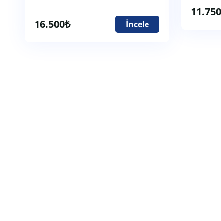
11.750
16.500
₺
İncele