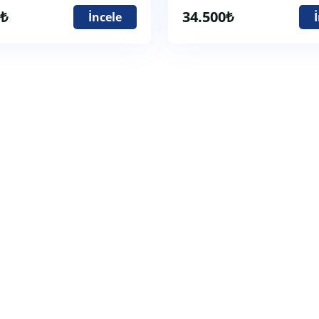
₺
34.500
₺
İncele