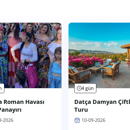
n
4 gün
a Roman Havası
Datça Damyan Çiftl
Panayırı
Turu
9-2026
10-09-2026