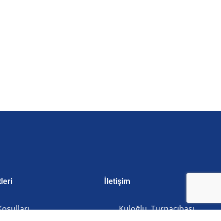
leri
İletişim
Koşulları
Kuloğlu, Turnacıbaşı