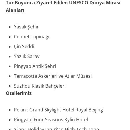
Tur Boyunca Ziyaret Edilen UNESCO Dünya Mirası
Alanları
Yasak Şehir
Cennet Tapınağı
Çin Seddi
Yazlık Saray
Pingyao Antik Şehri
Terracotta Askerleri ve Atlar Müzesi
Suzhou Klasik Bahçeleri
Otellerimiz
Pekin : Grand Skylight Hotel Royal Beijing
Pingyao: Four Seasons Kylin Hotel
Xi’an : Holiday Inn Xi’an High-Tech Zone