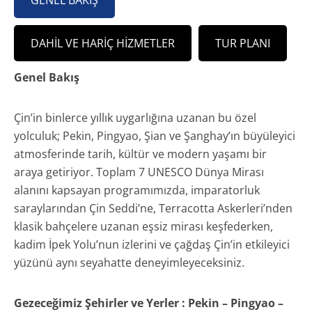
GENEL BAKIŞ
DAHIL VE HARIÇ HIZMETLER
TUR PLANI
Genel Bakış
Çin’in binlerce yıllık uygarlığına uzanan bu özel
yolculuk; Pekin, Pingyao, Şian ve Şanghay’ın büyüleyici
atmosferinde tarih, kültür ve modern yaşamı bir
araya getiriyor. Toplam 7 UNESCO Dünya Mirası
alanını kapsayan programımızda, imparatorluk
saraylarından Çin Seddi’ne, Terracotta Askerleri’nden
klasik bahçelere uzanan eşsiz mirası keşfederken,
kadim İpek Yolu’nun izlerini ve çağdaş Çin’in etkileyici
yüzünü aynı seyahatte deneyimleyeceksiniz.
Gezeceğimiz Şehirler ve Yerler : Pekin – Pingyao –