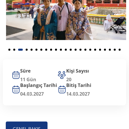
Süre
Kişi Sayısı
11 Gün
20
Başlangıç Tarihi
Bitiş Tarihi
04.03.2027
14.03.2027