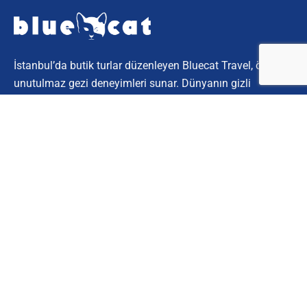
İstanbul’da butik turlar düzenleyen Bluecat Travel, özel ve
unutulmaz gezi deneyimleri sunar. Dünyanın gizli
köşelerini keşfetmek için bize katılın.
Kurumsal
Hakkımızda
İletişim
Müşteri Hizmetleri