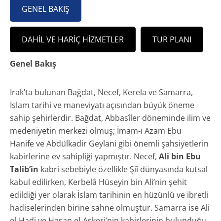
GENEL BAKIŞ
DAHIL VE HARIÇ HIZMETLER
TUR PLANI
Genel Bakış
Irak’ta bulunan Bağdat, Necef, Kerela ve Samarra,
İslam tarihi ve maneviyatı açısından büyük öneme
sahip şehirlerdir. Bağdat, Abbasîler döneminde ilim ve
medeniyetin merkezi olmuş; İmam-ı Azam Ebu
Hanife ve Abdülkadir Geylani gibi önemli şahsiyetlerin
kabirlerine ev sahipliği yapmıştır. Necef,
Ali bin Ebu
Talib’in
kabri sebebiyle özellikle Şiî dünyasında kutsal
kabul edilirken, Kerbelâ Hüseyin bin Ali’nin şehit
edildiği yer olarak İslam tarihinin en hüzünlü ve ibretli
hadiselerinden birine sahne olmuştur. Samarra ise Ali
el-Hadi ve Hasan el-Askeri’nin kabirlerinin bulunduğu