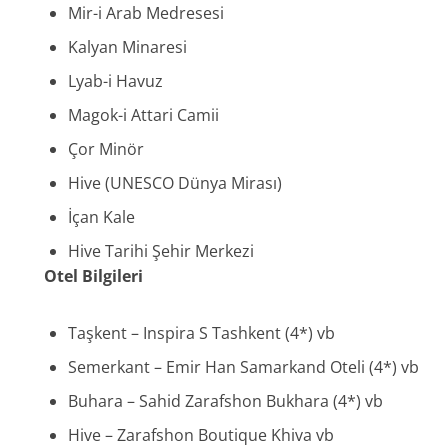
Mir-i Arab Medresesi
Kalyan Minaresi
Lyab-i Havuz
Magok-i Attari Camii
Çor Minör
Hive (UNESCO Dünya Mirası)
İçan Kale
Hive Tarihi Şehir Merkezi
Otel Bilgileri
Taşkent – Inspira S Tashkent (4*) vb
Semerkant – Emir Han Samarkand Oteli (4*) vb
Buhara – Sahid Zarafshon Bukhara (4*) vb
Hive – Zarafshon Boutique Khiva vb