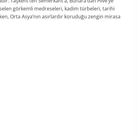
yadır. Taşkent’ten Semerkant’a, Buhara’dan Hive’ye
elen görkemli medreseleri, kadim türbeleri, tarihi
ken, Orta Asya’nın asırlardır koruduğu zengin mirasa