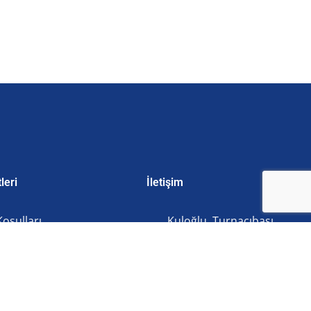
leri
İletişim
Koşulları
Kuloğlu, Turnacıbaşı
Cd. No:3/3, 34433
rin Korunması
Beyoğlu/İstanbul
z Politikası
0212 807 22 28
 Sözleşmesi