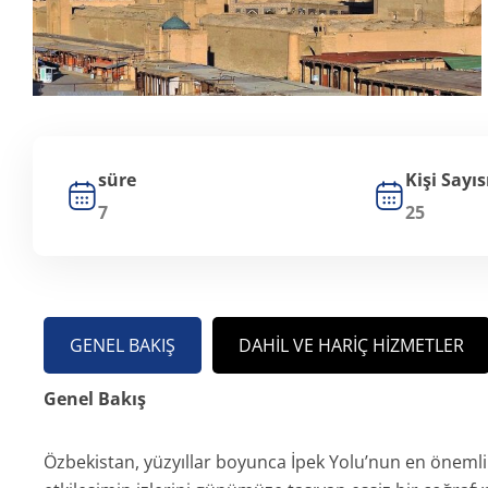
süre
Kişi Sayıs
7
25
GENEL BAKIŞ
DAHIL VE HARIÇ HIZMETLER
Genel Bakış
Özbekistan, yüzyıllar boyunca İpek Yolu’nun en önemli d