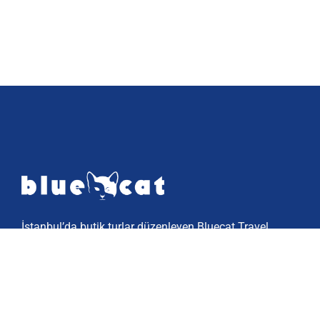
İstanbul’da butik turlar düzenleyen Bluecat Travel,
özel ve unutulmaz gezi deneyimleri sunar.
Dünyanın gizli köşelerini keşfetmek için bize
katılın.