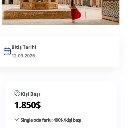
Bitiş Tarihi
12.09.2026
Kişi Başı
1.850
$
Single oda farkı:
490
$
/kişi başı