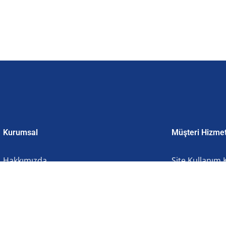
Kurumsal
Müşteri Hizmet
Hakkımızda
Site Kullanım 
İletişim
Kişisel Verile
Gizlilik ve Çere
Mesafeli Satış