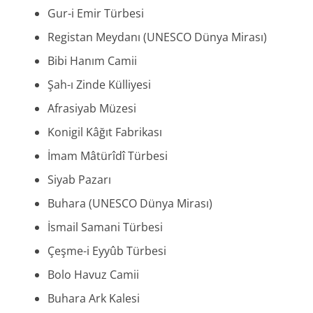
Gur-i Emir Türbesi
Registan Meydanı (UNESCO Dünya Mirası)
Bibi Hanım Camii
Şah-ı Zinde Külliyesi
Afrasiyab Müzesi
Konigil Kâğıt Fabrikası
İmam Mâtürîdî Türbesi
Siyab Pazarı
Buhara (UNESCO Dünya Mirası)
İsmail Samani Türbesi
Çeşme-i Eyyûb Türbesi
Bolo Havuz Camii
Buhara Ark Kalesi