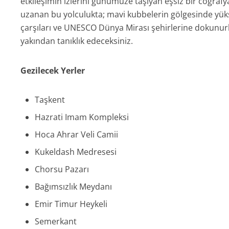
etkileşimin izlerini günümüze taşıyan eşsiz bir coğraf
uzanan bu yolculukta; mavi kubbelerin gölgesinde yüks
çarşıları ve UNESCO Dünya Mirası şehirlerine dokunur
yakından tanıklık edeceksiniz.
Gezilecek Yerler
Taşkent
Hazrati Imam Kompleksi
Hoca Ahrar Veli Camii
Kukeldash Medresesi
Chorsu Pazarı
Bağımsızlık Meydanı
Emir Timur Heykeli
Semerkant