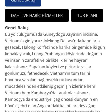
GENEL BAKIŞ
DAHIL VE HARIÇ HIZMETLER
TUR PLANI
Genel Bakış
Bu yolculuğumuzda Güneydoğu Asya’nın incisine.
Vietnam’a gidiyoruz. Mekong Deltası’nda kanolarla
gezecek, Halong Körfezi’nde harika bir gemide iki gün
konaklayacak, Luang Prabang’ın köylerinde doğanın
ve insanın zarafeti ve birlikteliklerine hayran
kalacaksınız. Sapa’nın köyleri ve pirinç terasları
gönlümüzü fethedecek. Vietnam’ın tüm tarihi
boyunca varolan bağımsızlık tutkusundan,
mücadelesinden etkilenip geçmişin izlerine hem
Vietnam hem Kamboçya’da tanık olacaksınız.
Kamboçya’da endüstriyel çağ öncesi dünyanın en
büyük şehri olan Angkor’daki kalıntılar, dev ağaç