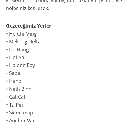
köklerinin arasında kalmış tapınaklar karşısında ise
nefesiniz kesilecek.
Gezeceğimiz Yerler
• Ho Chi Ming
• Mekong Delta
• Da Nang
• Hoi An
• Halong Bay
• Sapa
• Hanoi
• Ninh Binh
• Cat Cat
• Ta Pin
• Siem Reap
• Anchor Wat