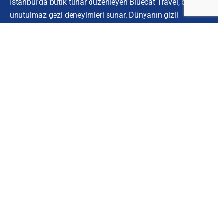
İstanbul’da butik turlar düzenleyen Bluecat Travel, özel ve
unutulmaz gezi deneyimleri sunar. Dünyanın gizli
köşelerini keşfetmek için bize katılın.
Kurumsal
Hakkımızda
İletişim
Müşteri Hizmetleri
Site Kullanım Koşulları