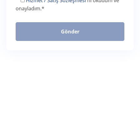
Hizmet / Satış Sözleşmesi
'ni okudum ve
onayladım.
*
Gönder