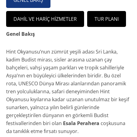
GENEL BAKIŞ
DAHIL VE HARIÇ HIZMETLER
TUR PLANI
Genel Bakış
Hint Okyanusu’nun zümrüt yeşili adası Sri Lanka,
kadim Budist mirası, sisler arasına uzanan çay
bahçeleri, vahşi yaşam parkları ve tropik sahilleriyle
Asya’nın en büyüleyici ülkelerinden biridir. Bu özel
rota, UNESCO Dünya Mirası alanlarından panoramik
tren yolculuklarına, safari deneyiminden Hint
Okyanusu kıyılarına kadar uzanan unutulmaz bir keşif
sunarken, yalnızca yılın belirli günlerinde
gerçekleştirilen dünyanın en görkemli Budist
festivallerinden biri olan
Esala Perahera
coşkusuna
da tanıklık etme fırsatı sunuyor.