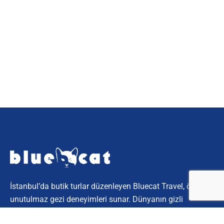
İstanbul’da butik turlar düzenleyen Bluecat Travel, özel ve
unutulmaz gezi deneyimleri sunar. Dünyanın gizli
köşelerini keşfetmek için bize katılın.