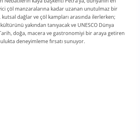
n Nebatilerin kaya başkenti Petra’ya, dünyanın en
ici çöl manzaralarına kadar uzanan unutulmaz bir
r, kutsal dağlar ve çöl kampları arasında ilerlerken;
devi kültürünü yakından tanıyacak ve UNESCO Dünya
. Tarih, doğa, macera ve gastronomiyi bir araya getiren
lculukta deneyimleme fırsatı sunuyor.