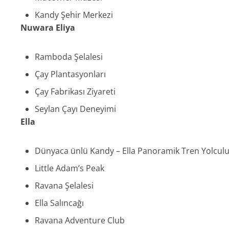
Kandy Şehir Merkezi
Nuwara Eliya
Ramboda Şelalesi
Çay Plantasyonları
Çay Fabrikası Ziyareti
Seylan Çayı Deneyimi
Ella
Dünyaca ünlü Kandy – Ella Panoramik Tren Yolcul
Little Adam’s Peak
Ravana Şelalesi
Ella Salıncağı
Ravana Adventure Club