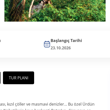
ı
Başlangıç Tarihi
23.10.2026
TUR PLANI
rası, kızıl çöller ve masmavi denizler… Bu özel Ürdün