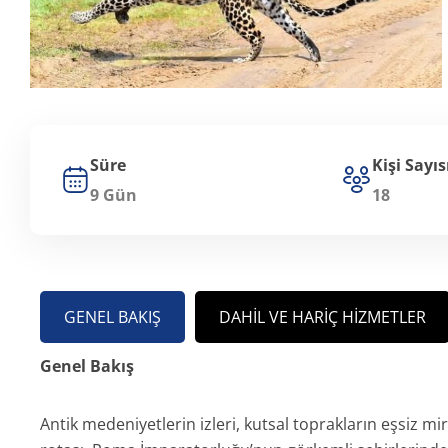
Süre
Kişi Sayıs
9 Gün
18
GENEL BAKIŞ
DAHIL VE HARIÇ HIZMETLER
Genel Bakış
Antik medeniyetlerin izleri, kutsal toprakların eşsiz mi