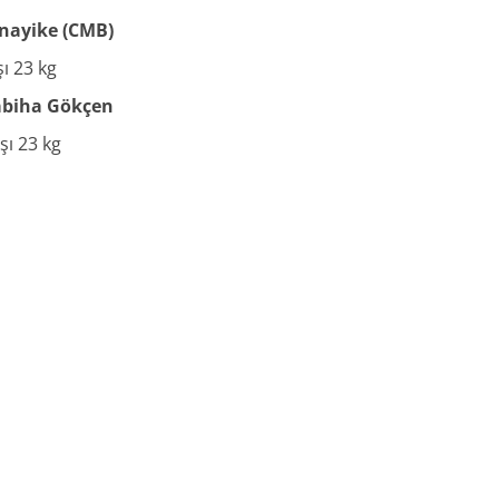
anayike (CMB)
şı 23 kg
Sabiha Gökçen
şı 23 kg