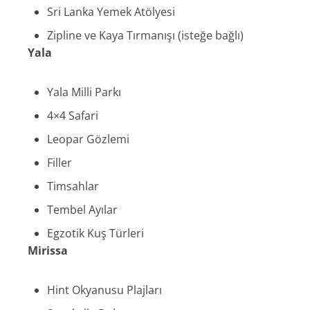
Sri Lanka Yemek Atölyesi
Zipline ve Kaya Tırmanışı (isteğe bağlı)
Yala
Yala Milli Parkı
4×4 Safari
Leopar Gözlemi
Filler
Timsahlar
Tembel Ayılar
Egzotik Kuş Türleri
Mirissa
Hint Okyanusu Plajları