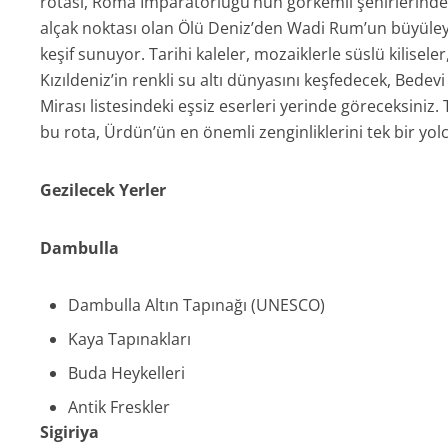
rotası, Roma İmparatorluğu’nun görkemli şehirlerinde
alçak noktası olan Ölü Deniz’den Wadi Rum’un büyüley
keşif sunuyor. Tarihi kaleler, mozaiklerle süslü kilisele
Kızıldeniz’in renkli su altı dünyasını keşfedecek, Be
Mirası listesindeki eşsiz eserleri yerinde göreceksiniz
bu rota, Ürdün’ün en önemli zenginliklerini tek bir yo
Gezilecek Yerler
Dambulla
Dambulla Altın Tapınağı (UNESCO)
Kaya Tapınakları
Buda Heykelleri
Antik Freskler
Sigiriya