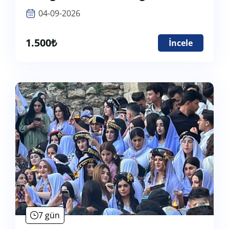
04-09-2026
1.500
₺
İncele
7 gün