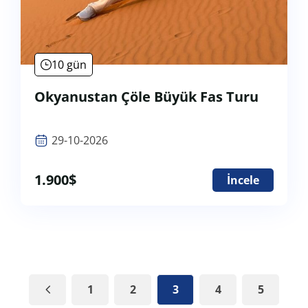
10 gün
Okyanustan Çöle Büyük Fas Turu
29-10-2026
1.900
$
İncele
1
2
3
4
5