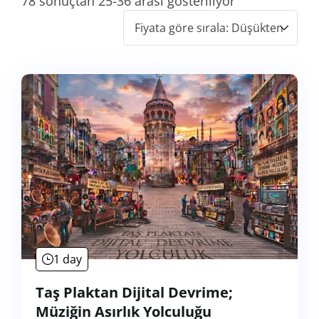
78 sonuçtan 25-36 arası gösteriliyor
1 day
Taş Plaktan Dijital Devrime;
Müziğin Asırlık Yolculuğu