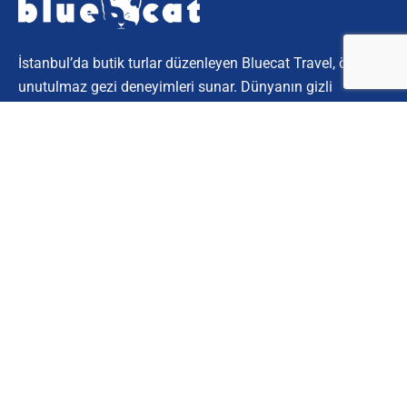
İstanbul’da butik turlar düzenleyen Bluecat Travel, özel ve
unutulmaz gezi deneyimleri sunar. Dünyanın gizli
köşelerini keşfetmek için bize katılın.
Kurumsal
Hakkımızda
İletişim
Müşteri Hizmetleri